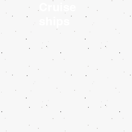
Cruise
ships