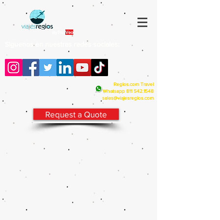
By Fra
Veo
Siguenos en nuestras redes sociales:
Regios.com Travel
Whatsapp
811 542.1548
sales@viajesregios.com
Request a Quote